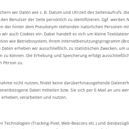
rn wir Daten wie z. B. Datum und Uhrzeit des Seitenaufrufs, die 
 den Benutzer der Seite persönlich zu identifizieren. Ggf. werden 
schen der hinter dem Pseudonym stehenden natürlichen Personen 
ir auch Cookies ein. Dabei handelt es sich um kleine Textdateie
ation wie Betriebssystem, Ihrem Internetbenutzungsprogramm (Brow
 Daten erheben wir ausschließlich, zu statistischen Zwecken, um u
en zu können. Die Erhebung und Speicherung erfolgt ausschließlic
h Person zu.
nahme nicht nutzen, findet keine darüberhinausgehende Datenerhe
nenbezogene Daten mitteilen bzw. Sie sich per E-Mail an uns w
e erheben, verarbeiten und nutzen.
n Technologien (Tracking-Pixel, Web-Beacons etc.) und diesbezügl